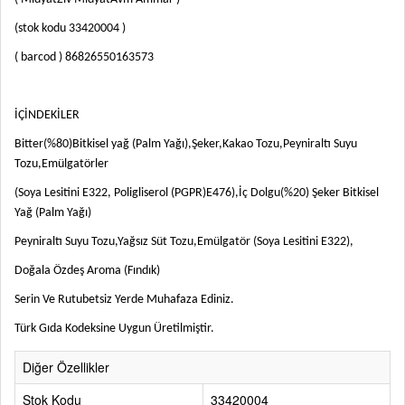
(stok kodu 33420004 )
( barcod ) 86826550163573
İÇİNDEKİLER
Bitter(%80)Bitkisel yağ (Palm Yağı),Şeker,Kakao Tozu,Peyniraltı Suyu
Tozu,Emülgatörler
(Soya Lesitini E322, Poligliserol (PGPR)E476),İç Dolgu(%20) Şeker Bitkisel
Yağ (Palm Yağı)
Peyniraltı Suyu Tozu,Yağsız Süt Tozu,Emülgatör (Soya Lesitini E322),
Doğala Özdeş Aroma (Fındık)
Serin Ve Rutubetsiz Yerde Muhafaza Ediniz.
Türk Gıda Kodeksine Uygun Üretilmiştir.
Diğer Özellikler
Stok Kodu
33420004